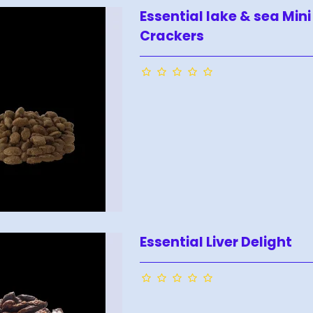
Essential lake & sea Mini
Crackers
Essential Liver Delight