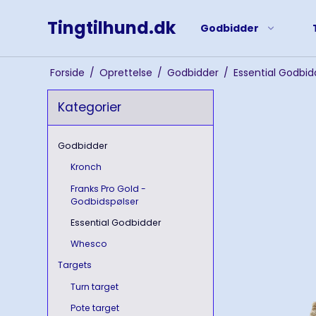
Tingtilhund.dk
Godbidder
Forside
/
Oprettelse
/
Godbidder
/
Essential Godbid
Kategorier
Godbidder
Kronch
Franks Pro Gold -
Godbidspølser
Essential Godbidder
Whesco
Targets
Turn target
Pote target