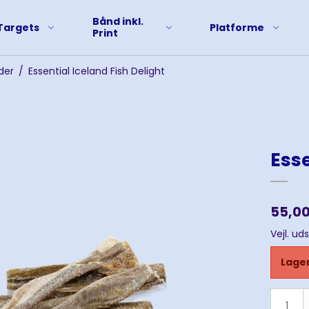
Bånd inkl.
Targets
Platforme
Print
der
/
Essential Iceland Fish Delight
Esse
55,0
Vejl. ud
Lager