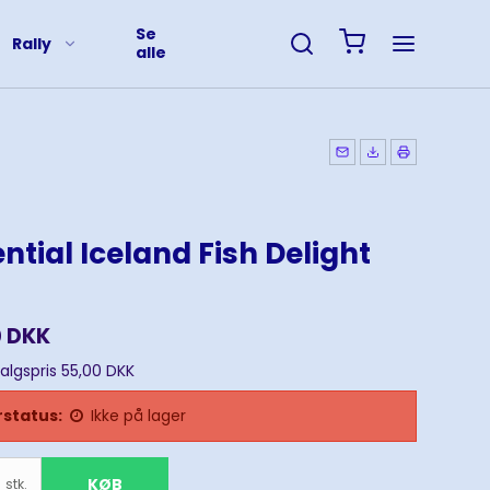
Se
Rally
alle
ntial Iceland Fish Delight
0 DKK
salgspris 55,00 DKK
status:
Ikke på lager
KØB
stk.