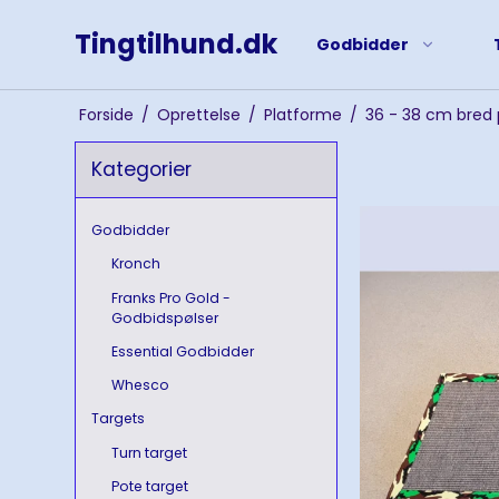
Tingtilhund.dk
Godbidder
Forside
/
Oprettelse
/
Platforme
/
36 - 38 cm bred 
Kategorier
Godbidder
Kronch
Franks Pro Gold -
Godbidspølser
Essential Godbidder
Whesco
Targets
Turn target
Pote target