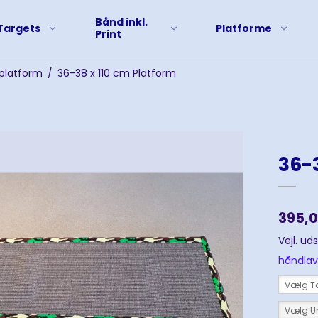
Bånd inkl.
Targets
Platforme
Print
platform
/
36-38 x 110 cm Platform
36-3
395,
Vejl. ud
håndlav
Vælg T
Vælg U