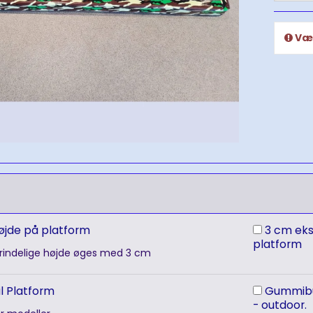
Væl
øjde på platform
3 cm ekstra højde på
platform
rindelige højde øges med 3 cm
l Platform
Gummibund til platform
- outdoor.