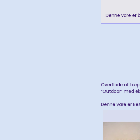
Denne vare er be
Overflade af tæpp
“Outdoor” med ek
Denne vare er Best