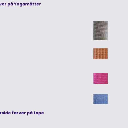
rver på Yogamåtter
rside farver på tape