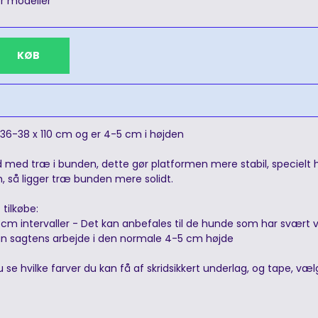
or modeller
KØB
36-38 x 110 cm og er 4-5 cm i højden
id med træ i bunden, dette gør platformen mere stabil, specielt
m, så ligger træ bunden mere solidt.
 tilkøbe:
3 cm intervaller - Det kan anbefales til de hunde som har svær
n sagtens arbejde i den normale 4-5 cm højde
 se hvilke farver du kan få af skridsikkert underlag, og tape, væl