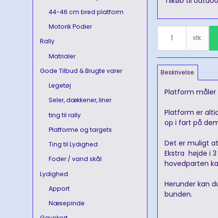
Tilkøb til outdo
44-46 cm bred platform
Motorik Podier
stk.
Rally
Matrialer
Gode Tilbud & Brugte varer
Beskrivelse
Legetøj
Platform måler 
Seler, dækkener, liner
Platform er alt
ting til rally
op i fart på de
Platforme og targets
Det er muligt at
Ting til Lydighed
Ekstra højde i 
Foder / vand skål
hovedparten ka
Lydighed
Herunder kan du
Apport
bunden.
Næsepinde
Gavekort