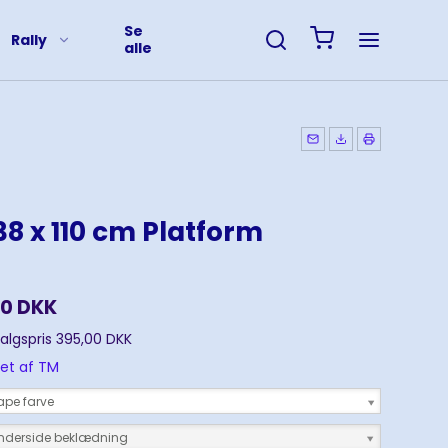
Se
Rally
alle
8 x 110 cm Platform
00 DKK
salgspris 395,00 DKK
et af TM
ape farve
nderside beklædning