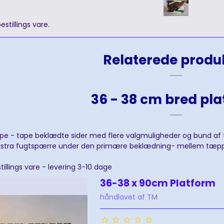
stillings vare.
Relaterede produ
36 - 38 cm bred pl
e - tape beklædte sider med flere valgmuligheder og bund af træ
stra fugtspærre under den primære beklædning- mellem tæppe 
illings vare - levering 3-10 dage
36-38 x 90cm Platform
håndlavet af TM